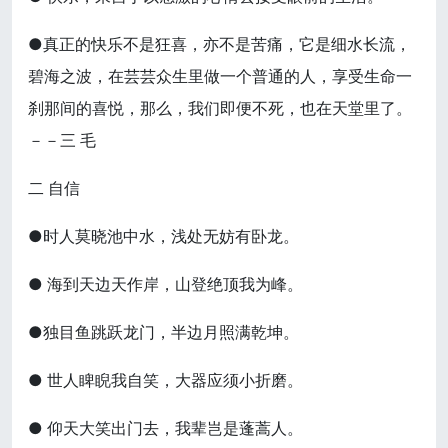
●真正的快乐不是狂喜，亦不是苦痛，它是细水长流，
碧海之波，在芸芸众生里做一个普通的人，享受生命一
刹那间的喜悦，那么，我们即便不死，也在天堂里了。
－－三 毛
二 自信
●时人莫晓池中水，浅处无妨有卧龙。
● 海到天边天作岸，山登绝顶我为峰。
●独目鱼跳跃龙门，半边月照满乾坤。
● 世人睥睨我自笑，大器应须小折磨。
● 仰天大笑出门去，我辈岂是蓬蒿人。