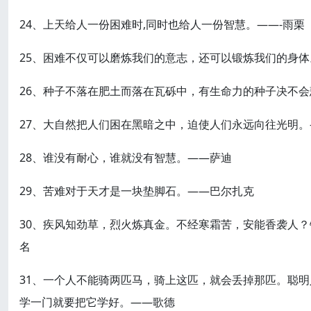
24、上天给人一份困难时,同时也给人一份智慧。——-雨栗
25、困难不仅可以磨炼我们的意志，还可以锻炼我们的身体
26、种子不落在肥土而落在瓦砾中，有生命力的种子决不
27、大自然把人们困在黑暗之中，迫使人们永远向往光明。
28、谁没有耐心，谁就没有智慧。——萨迪
29、苦难对于天才是一块垫脚石。——巴尔扎克
30、疾风知劲草，烈火炼真金。不经寒霜苦，安能香袭人
名
31、一个人不能骑两匹马，骑上这匹，就会丢掉那匹。聪
学一门就要把它学好。——歌德