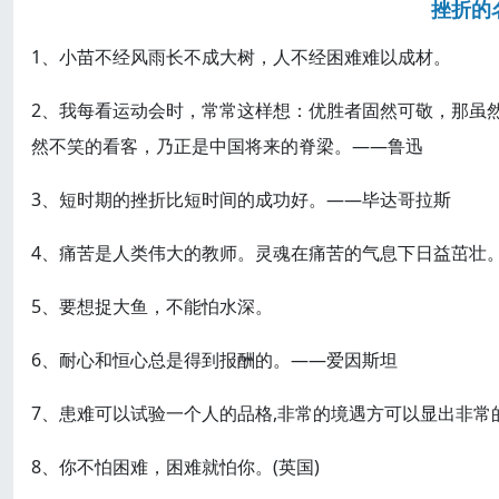
挫折的
1、小苗不经风雨长不成大树，人不经困难难以成材。
2、我每看运动会时，常常这样想：优胜者固然可敬，那虽
然不笑的看客，乃正是中国将来的脊梁。——鲁迅
3、短时期的挫折比短时间的成功好。——毕达哥拉斯
4、痛苦是人类伟大的教师。灵魂在痛苦的气息下日益茁壮
5、要想捉大鱼，不能怕水深。
6、耐心和恒心总是得到报酬的。——爱因斯坦
7、患难可以试验一个人的品格,非常的境遇方可以显出非常
8、你不怕困难，困难就怕你。(英国)