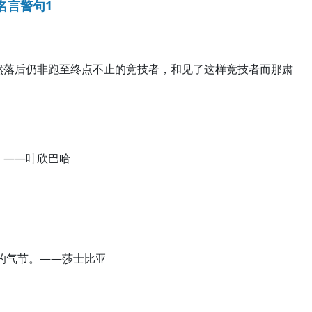
名言警句1
然落后仍非跑至终点不止的竞技者，和见了这样竞技者而那肃
。——叶欣巴哈
的气节。——莎士比亚