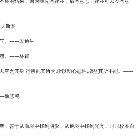
的本质的结果，因为我先有存在，后有意志，存在可以没有意
雪夫斯基
丧气。——爱迪生
无怨。——林肯
肤,空乏其身,行拂乱其所为,所以动心忍性,增益其所不能。——
—徐悲鸿
强者，善于从顺境中找到阴影，从逆境中找到光亮，时时校准自