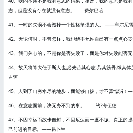
40、我的本质不是我的意志的结果，相反，我的意志是我
志，但是没有存在就没有意志。——费尔巴哈
41、一时的失误不会毁掉一个性格坚强的人。 ——车尔尼
42、无论何时，不管怎样，我也绝不允许自己有一点点心
43、我们关心的，不是你是否失败了，而是你对失败能否
44、故天将降大任于斯人也,必先苦其心志,劳其筋骨,饿其体
盂轲
45、人到了山穷水尽的地步，而能够自拔，才不算懦弱！—
46、在意志面前，决无办不到的事。 ——约?海伍德
47、不因幸运而故步自封，不因厄运而一蹶不振。真正的
己前进的目标。——易卜生