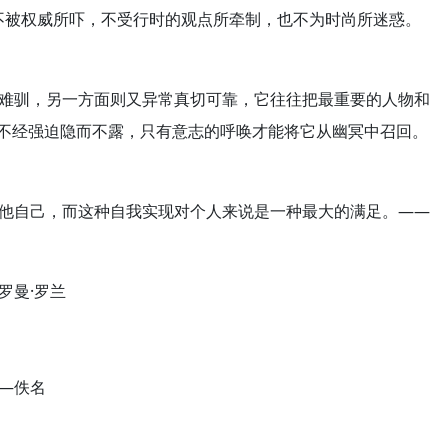
不被权威所吓，不受行时的观点所牵制，也不为时尚所迷惑。
马难驯，另一方面则又异常真切可靠，它往往把最重要的人物和
不经强迫隐而不露，只有意志的呼唤才能将它从幽冥中召回。
了他自己，而这种自我实现对个人来说是一种最大的满足。——
罗曼·罗兰
—佚名