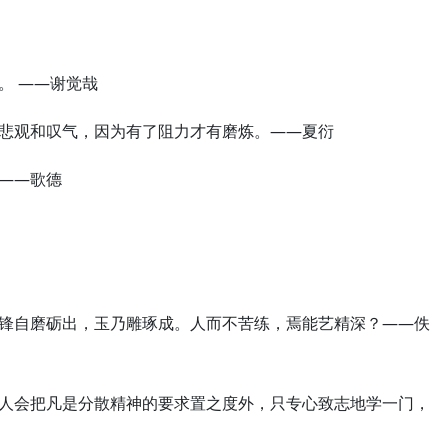
。 ——谢觉哉
会悲观和叹气，因为有了阻力才有磨炼。——夏衍
——歌德
？锋自磨砺出，玉乃雕琢成。人而不苦练，焉能艺精深？——佚
明人会把凡是分散精神的要求置之度外，只专心致志地学一门，