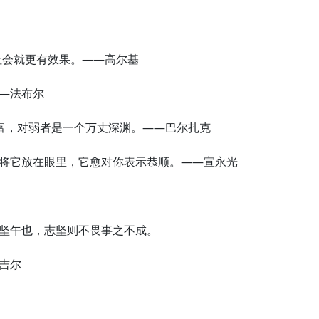
社会就更有效果。——高尔基
—法布尔
财富，对弱者是一个万丈深渊。——巴尔扎克
不将它放在眼里，它愈对你表示恭顺。——宣永光
之坚午也，志坚则不畏事之不成。
吉尔